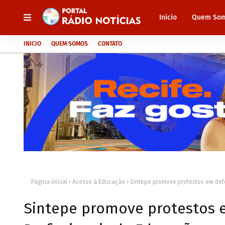
Inicio
Quem So
INICIO
QUEM SOMOS
CONTATO
Página inicial
Acesso à Educação
Sintepe promove protestos em defe
Sintepe promove protestos e