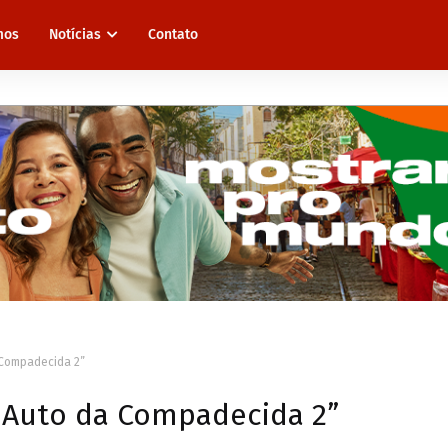
mos
Notícias
Contato
 Compadecida 2”
 Auto da Compadecida 2”