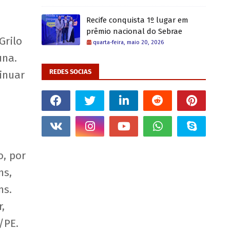
Recife conquista 1º lugar em
prêmio nacional do Sebrae
Grilo
quarta-feira, maio 20, 2026
una.
REDES SOCIAS
inuar
o, por
ns,
ns.
,
/PE.