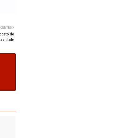
ECENTES
mposto de
na cidade