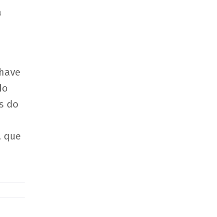
a
chave
do
s do
, que