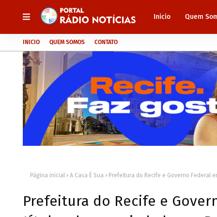
Inicio
Quem So
INICIO
QUEM SOMOS
CONTATO
Página inicial
A Casa É Sua
Prefeitura do Recife e Governo Federal e
Prefeitura do Recife e Gover