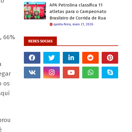
ão
APA Petrolina classifica 11
atletas para o Campeonato
Brasileiro de Corrida de Rua
quinta-feira, maio 21, 2026
a, 66%
REDES SOCIAS
a
egar
o os
aqui
brou
é