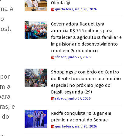
Olinda 🗑️
ama A
quarta-feira, maio 20, 2026
do
Governadora Raquel Lyra
os),
anuncia R$ 75,5 milhões para
fortalecer a agricultura familiar e
impulsionar o desenvolvimento
rural em Pernambuco
sábado, junho 27, 2026
Shoppings e comércio do Centro
 por
do Recife funcionam com horário
om a
especial no próximo Jogo do
Brasil, segunda (29)
para
sábado, junho 27, 2026
ras, e
Recife conquista 1º lugar em
o do
prêmio nacional do Sebrae
quarta-feira, maio 20, 2026