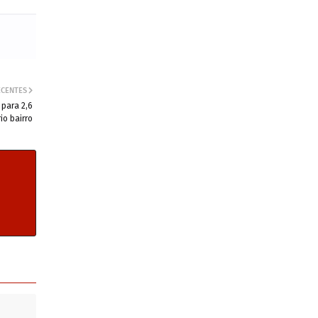
ECENTES
 para 2,6
io bairro